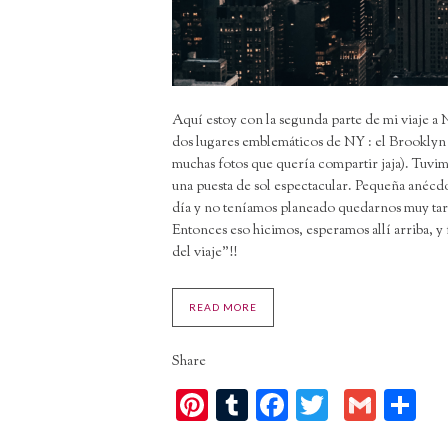
Aquí estoy con la segunda parte de mi viaje a
dos lugares emblemáticos de NY : el Brooklyn 
muchas fotos que quería compartir jaja). Tuvim
una puesta de sol espectacular. Pequeña anécdot
día y no teníamos planeado quedarnos muy tard
Entonces eso hicimos, esperamos allí arriba, 
del viaje”!!
READ MORE
Share
Pinterest
Tumblr
Facebook
Twitter
Gmai
C