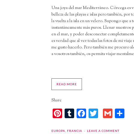
Una joya del mar Mediterráneo. Córcega es ve
belleza de las playas e islas pero también, por 
la vuelta a la isla en un velero. Supongo que a t
instantáneamente más puros. Llenar nuestros pu
en el mar, y poder desconectar completamente
es verdad que al ver todas las fotos de mi vi
me gusto hacerlo. Pero también me procuro aleg
a vosotros también, os permita viajar mentalme
READ MORE
Share
Pinterest
Tumblr
Facebook
Twitter
Gmai
C
EUROPA
,
FRANCIA
LEAVE A COMMENT