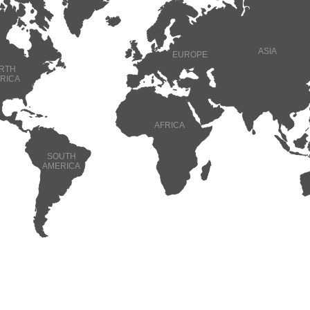
ASIA
EUROPE
RTH
RICA
AFRICA
SOUTH
AMERICA