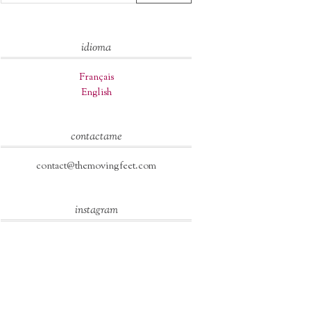
idioma
Français
English
contactame
contact@themovingfeet.com
instagram