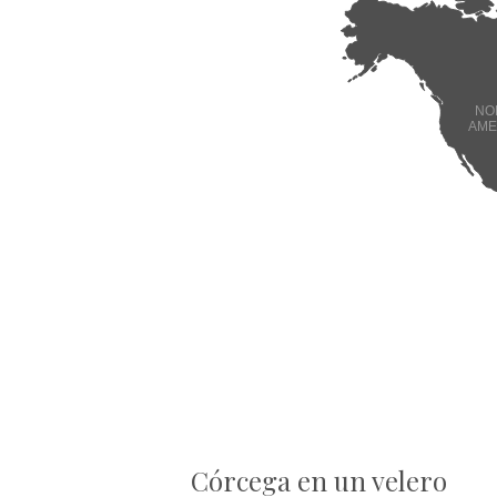
NO
AME
Córcega en un velero