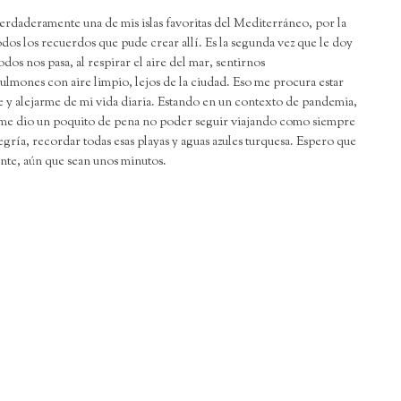
rdaderamente una de mis islas favoritas del Mediterráneo, por la
todos los recuerdos que pude crear allí. Es la segunda vez que le doy
odos nos pasa, al respirar el aire del mar, sentirnos
lmones con aire limpio, lejos de la ciudad. Eso me procura estar
 y alejarme de mi vida diaria. Estando en un contexto de pandemia,
aje me dio un poquito de pena no poder seguir viajando como siempre
ría, recordar todas esas playas y aguas azules turquesa. Espero que
nte, aún que sean unos minutos.
l
ompartir