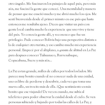
otro ángulo. Me fascinaron los paisajes de aquel país, pero más
aún, me fascinó la gente que conocí. Una mentalidad y manera
de pensar que me enseñó mucho y me abrió mucho los ojos. Me
sentí bienvenida desde el primer minuto en ese país que hasta
entonces me resultaba ajeno. Dicen que visitar un país con
gente local cambia mucho la experiencia que uno vive y tiene
del país. Yo conocía gente allí, y reconozco que fue un
privilegio. Pude conocer Bolivia bajo una perspectiva distinta a
la de cualquier otro turista, y eso cambio mucho mi experiencia
personal. Empecé por el altiplano, a 4000m de altitud en La Paz
para despues conocer Tiahuanaco, Rurrenabaque,
Copacabana, Sucre y más aún…
La Paz es tan grande, milles de calles por todos los lados. Me
parece muy bonito cuando al no conocer nada de una cuidad,
uno es libre de perderse y descubrir, cada vez que toma una
nueva calle, un trocito más de ella. ¿Que sentimiento es más
bonito que ese viajando? De vez en cuando, me subía al
teleférico para poder observar la cuidad desde el cielo. Se ven
personas subiendo y bajando por todas las calles de La Paz, y