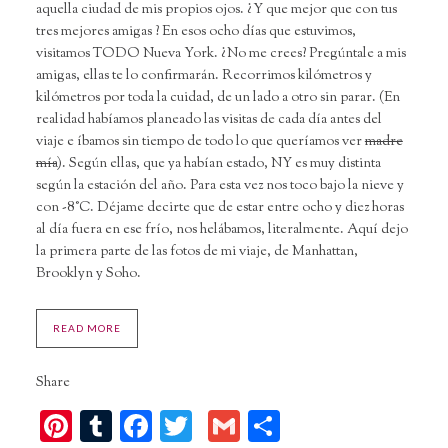
aquella ciudad de mis propios ojos. ¿Y que mejor que con tus
tres mejores amigas ? En esos ocho días que estuvimos,
visitamos TODO Nueva York. ¿No me crees? Pregúntale a mis
amigas, ellas te lo confirmarán. Recorrimos kilómetros y
kilómetros por toda la cuidad, de un lado a otro sin parar. (En
realidad habíamos planeado las visitas de cada día antes del
viaje e íbamos sin tiempo de todo lo que queríamos ver
madre
mía
). Según ellas, que ya habían estado, NY es muy distinta
según la estación del año. Para esta vez nos toco bajo la nieve y
con -8°C. Déjame decirte que de estar entre ocho y diez horas
al día fuera en ese frío, nos helábamos, literalmente. Aquí dejo
la primera parte de las fotos de mi viaje, de Manhattan,
Brooklyn y Soho.
READ MORE
Share
Pinterest
Tumblr
Facebook
Twitter
Gmail
Compartir