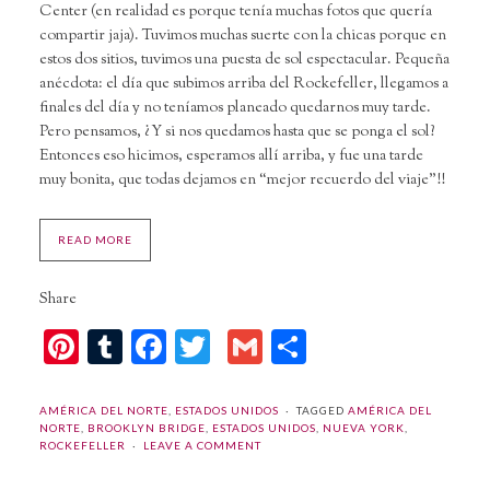
Center (en realidad es porque tenía muchas fotos que quería
compartir jaja). Tuvimos muchas suerte con la chicas porque en
estos dos sitios, tuvimos una puesta de sol espectacular. Pequeña
anécdota: el día que subimos arriba del Rockefeller, llegamos a
finales del día y no teníamos planeado quedarnos muy tarde.
Pero pensamos, ¿Y si nos quedamos hasta que se ponga el sol?
Entonces eso hicimos, esperamos allí arriba, y fue una tarde
muy bonita, que todas dejamos en “mejor recuerdo del viaje”!!
READ MORE
Share
Pinterest
Tumblr
Facebook
Twitter
Gmail
Compartir
AMÉRICA DEL NORTE
,
ESTADOS UNIDOS
TAGGED
AMÉRICA DEL
NORTE
,
BROOKLYN BRIDGE
,
ESTADOS UNIDOS
,
NUEVA YORK
,
ROCKEFELLER
LEAVE A COMMENT