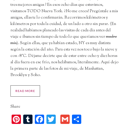
tres mejores amigas ? En esos ocho días que estuvimos,
visitamos TODO Nueva York. ¿No me crees? Pregúntale a mis
amigas, ellas te lo confirmarán. Recorrimos kilómetros y
kilómetros por toda la cuidad, de un lado a otro sin parar. (En
realidad habíamos planeado las visitas de cada día antes del
viaje e íbamos sin tiempo de todo lo que queríamos ver
madre
mía
). Según ellas, que ya habían estado, NY es muy distinta
según la estación del año. Para esta vez nos toco bajo la nieve y
con -8°C. Déjame decirte que de estar entre ocho y diez horas
al día fuera en ese frío, nos helábamos, literalmente. Aquí dejo
la primera parte de las fotos de mi viaje, de Manhattan,
Brooklyn y Soho.
READ MORE
Share
Pinterest
Tumblr
Facebook
Twitter
Gmail
Compartir