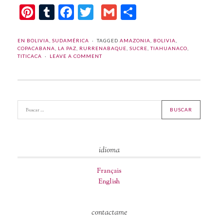
Pinterest
Tumblr
Facebook
Twitter
Gmail
Compartir
EN BOLIVIA
,
SUDAMÉRICA
TAGGED
AMAZONIA
,
BOLIVIA
,
COPACABANA
,
LA PAZ
,
RURRENABAQUE
,
SUCRE
,
TIAHUANACO
,
TITICACA
LEAVE A COMMENT
idioma
Français
English
contactame