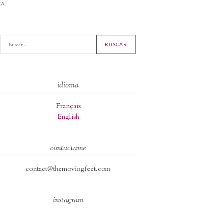
CA
idioma
Français
English
contactame
contact@themovingfeet.com
instagram