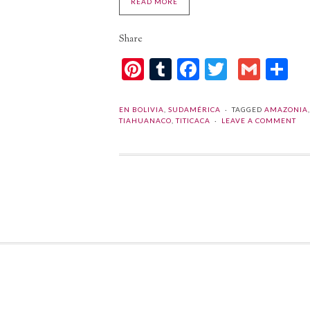
READ MORE
Share
Pinterest
Tumblr
Facebook
Twitter
Gmai
C
EN BOLIVIA
,
SUDAMÉRICA
TAGGED
AMAZONIA
TIAHUANACO
,
TITICACA
LEAVE A COMMENT