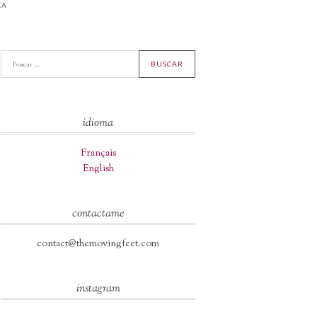
CA
idioma
Français
English
contactame
contact@themovingfeet.com
instagram