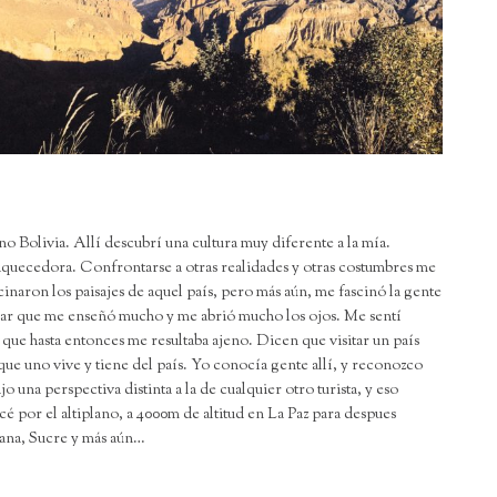
ino Bolivia. Allí descubrí una cultura muy diferente a la mía.
quecedora. Confrontarse a otras realidades y otras costumbres me
cinaron los paisajes de aquel país, pero más aún, me fascinó la gente
ar que me enseñó mucho y me abrió mucho los ojos. Me sentí
que hasta entonces me resultaba ajeno. Dicen que visitar un país
ue uno vive y tiene del país. Yo conocía gente allí, y reconozco
 una perspectiva distinta a la de cualquier otro turista, y eso
por el altiplano, a 4000m de altitud en La Paz para despues
na, Sucre y más aún…