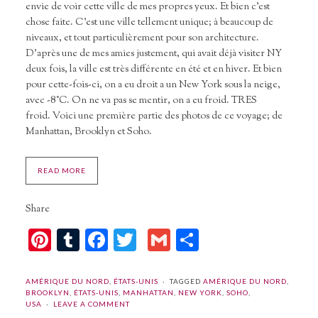
envie de voir cette ville de mes propres yeux. Et bien c’est
chose faite. C’est une ville tellement unique; à beaucoup de
niveaux, et tout particulièrement pour son architecture.
D’après une de mes amies justement, qui avait déjà visiter NY
deux fois, la ville est très différente en été et en hiver. Et bien
pour cette-fois-ci, on a eu droit a un New York sous la neige,
avec -8°C. On ne va pas se mentir, on a eu froid. TRES
froid. Voici une première partie des photos de ce voyage; de
Manhattan, Brooklyn et Soho.
READ MORE
Share
Pinterest
Tumblr
Facebook
Twitter
Gmail
Partager
AMÉRIQUE DU NORD
,
ÉTATS-UNIS
TAGGED
AMÉRIQUE DU NORD
,
BROOKLYN
,
ÉTATS-UNIS
,
MANHATTAN
,
NEW YORK
,
SOHO
,
USA
LEAVE A COMMENT