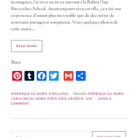
montagnes, j’ai vécu un an en internat à la Rabun Gap-
Nacoochee School. Ayant toujours vécu en ville, ça a été une
expérience d’autant plus incroyable que de découvrir de
nouveaux paysages si somptueux. Voici quelques photos de
cette année…
READ MORE
Share
Pinterest
Tumblr
Facebook
Twitter
Gmail
Partager
AMÉRIQUE DU NORD
,
ÉTATS-UNIS
TAGGED
AMÉRIQUE DU NORD
,
CAROLINE DU NORD
,
ÉTATS-UNIS
,
GÉORGIE
,
USA
LEAVE A
COMMENT