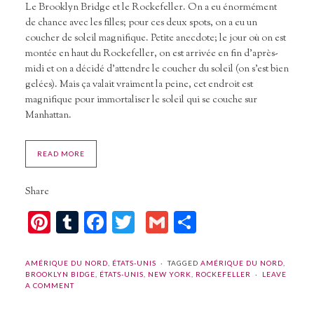
Le Brooklyn Bridge et le Rockefeller. On a eu énormément
de chance avec les filles; pour ces deux spots, on a eu un
coucher de soleil magnifique. Petite anecdote; le jour où on est
montée en haut du Rockefeller, on est arrivée en fin d’après-
midi et on a décidé d’attendre le coucher du soleil (on s’est bien
gelées). Mais ça valait vraiment la peine, cet endroit est
magnifique pour immortaliser le soleil qui se couche sur
Manhattan.
READ MORE
Share
Pinterest
Tumblr
Facebook
Twitter
Gmail
Partager
AMÉRIQUE DU NORD
,
ÉTATS-UNIS
TAGGED
AMÉRIQUE DU NORD
,
BROOKLYN BIDGE
,
ÉTATS-UNIS
,
NEW YORK
,
ROCKEFELLER
LEAVE
A COMMENT